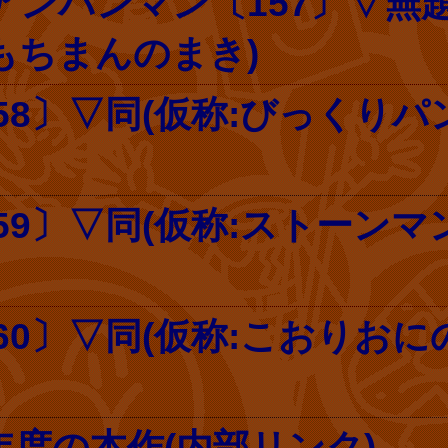
アンパンマン〔157〕▽無題
もちまんのまき)
58〕▽同(仮称:びっくりパ
59〕▽同(仮称:ストーンマ
60〕▽同(仮称:こおりおに
2年度の本作(内部リンク)