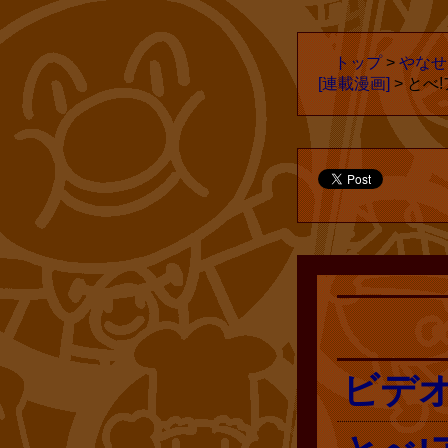
トップ
>
やなせ
[連載漫画]
> とべ
ビデ