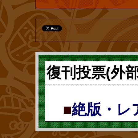
数次第では再販
せん。投票には
ですが、無料な
い。
復刊投票(外
■
『「アン
ニ・ブックス
■
絶版・レ
25巻)(やな
票で復刻 復
ページ 絶版