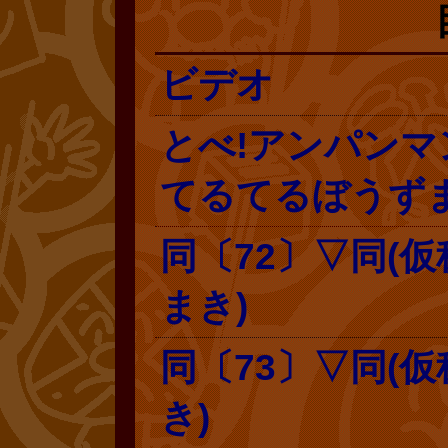
ビデオ
とべ!アンパンマ
てるてるぼうずま
同〔72〕▽同(
まき)
同〔73〕▽同(
き)