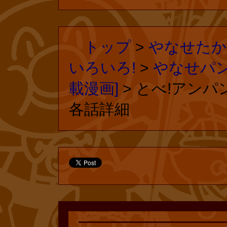
トップ
>
やなせたか
いろいろ!
>
やなせパン
載漫画]
> とべ!アンパ
各話詳細