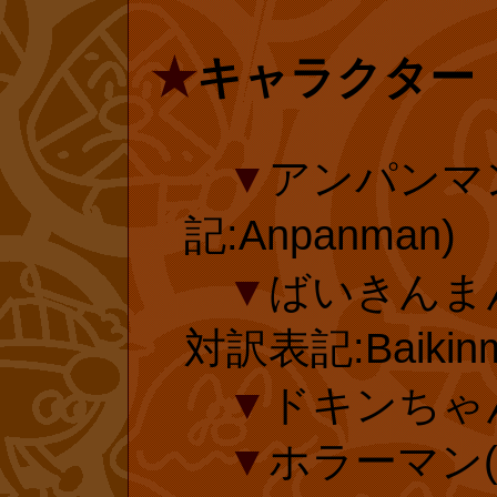
限”が導入され
★
キャラクター
投票又は延長手
amazon.com
です。投票後の
▼
アンパンマ
くお願いしま
記:Anpanman)
▼
ばいきんまん
投票有効期
対訳表記:Baikinm
▼
ドキンちゃ
▼
ホラーマン(対
延長手続き