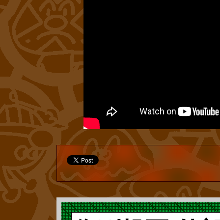
嶋茂雄さんでし
そのほかに『ア
の真珠』(2012
さて、この長嶋
ぼ』、『杉の木
から引用させて
一体、『アンパ
流星砲』、『タ
の少年とその家庭
るのでしょうか
『Mr.USUPP
では本題に入り
こにそのまま掲
のワニ』の7話
2009年(平成2
ラダラとした長
ます。『杉の木
った『アンパン
えるアンパンマ
ピアノ』は、『
ス』(フレーベル
寧に書き直すこ
図書館』(フレー
ました。しかし
素直に受け入れ
ョンと、この機