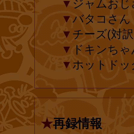
かし))』 投
▼
ジャムおじ
▼
バタコさん
延長手続き
ア本を皆さま
▼
チーズ(対訳表
刊ドットコ
▼
ドキンちゃ
投票済みのフ
▼
ホットドッグ(
ありがとうござ
復刊ドットコ
ら、復刊ドットコ
されている『し
23年)1月に大
票ページです。
われ、それに伴
プ限定ではなく
★
再録情報
入されました。
刊にご協力お願