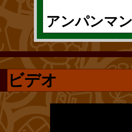
amazonで法外
「いよいよ、
アンパンマ
時は驚かされま
「なぜ、ぼく
て、誰の手にも
になるのはい
1983年(昭和5
は、やはり喜ば
「君はえらく
ゼルスを皮切り
この作品に登場
るのか。それ
ビデオ
『将軍の時代展
は、人見知りで
さんでも、だ
案者は意外な人
カす人物に描か
る絵をかけよ
を管理する歴史
「可愛い」を追
なんと、日本球
からは考えられ
“元祖アンパン