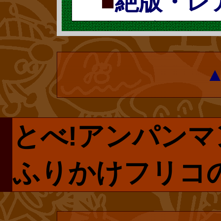
■
絶版・レ
めの作品などは
ずです。
票で復刻 復
『十二の真珠』
『星の絵』とい
復刊ドットコム
ください。前述
プページです。
やなせ先生は、
とべ!アンパンマ
で手に入らない
に描いた作品を
リクエストしま
ふりかけフリコの
集長を勤めてい
は再販売される
ン』でも、知的
にはユーザー登