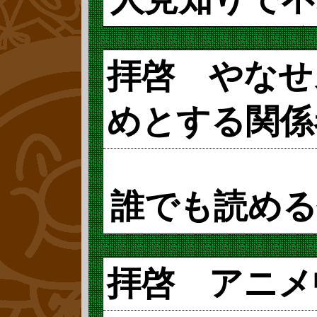
パンマンに注
拝啓 やなせ
2019年(平成3
めとする関係
ットコムからやな
年を記念して『
誰でも読める
がから復刊しま
に続き、初期の
「ぼくはえら
拝啓 アニメ
録されている短
そしてみんな