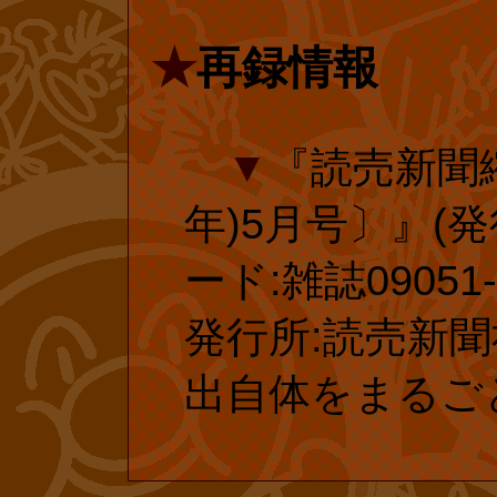
われ、それに伴
★
再録情報
それから最後に
入されました。
願いがあります
延長手続きした
▼
『読売新聞縮
ムでの作品の投
後の延長手続き
年)5月号〕』(発行
がやなせ先生の
ます。
ード:雑誌09051-5
来を担う子供た
発行所:読売新聞社
います!
出自体をまるご
復刊投票(外