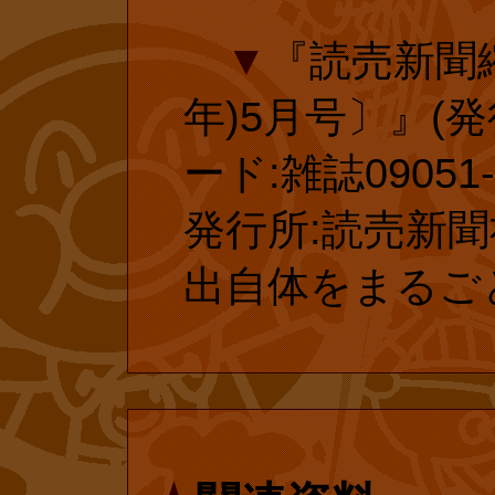
延長手続きした
▼
『読売新聞縮
後の延長手続き
■
『【原作
年)5月号〕』(発行
ます。
とカレーパン
ード:雑誌09051-5
発行所:読売新聞社
メルヘン傑作
出自体をまるご
絵=やなせ・
かし))』 投
ア本を皆さま