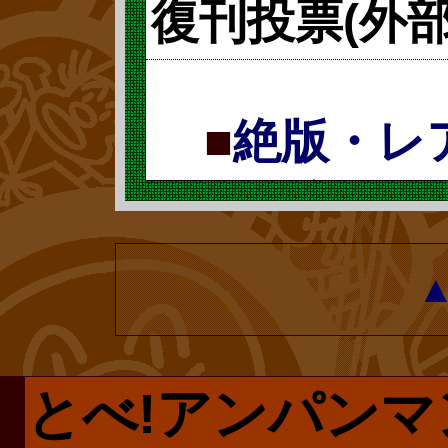
復刊投票(外
とのはずなので
録認定や、『ア
どうでしょう?
「何もわかって
『ゴジラ』の歴
ルヘン絵本』(2
い気分にはなれ
■
絶版・レ
で、読んで頂け
社刊)には、更
のは、復刊とい
木と野菊』が収
票で復刻 復
ミュージアムな
続きをどう
世間では、どう
ョップ限定商品
ャラクターメーカ
復刊ドットコム
では販売されな
ているようです
■
考えるア
プページです。
私は別に自分の
ば、実は深い考
とべ!アンパンマ
で手に入らない
たいという次元