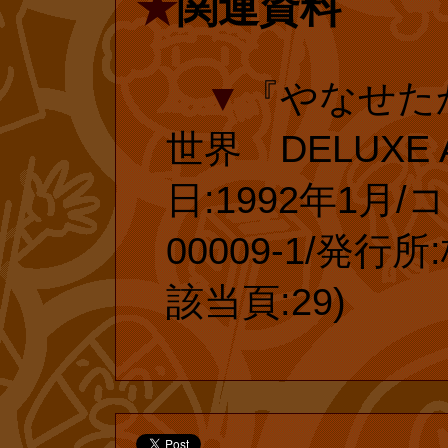
★
関連資料
刊ドットコ
▼
『やなせた
復刊ドットコ
世界 DELUXE 
されている『ア
日:1992年1月/コ
パンマン』の投
00009-1/発
ィシャルショッ
該当頁:29)
般の書店での復
たします!