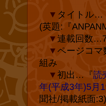
■
『【原作
■
『とべ!
▼
タイトル…
としょくぱん
前&未収録)(
(英題:『ANPAN
メルヘン傑作
作)、たまきゆ
▼
連載回数…7
=やなせ・た
投票ページ 
▼
ページコマ
し))』 復
組み
さまの投票で
▼
初出…『
読
コム
復刊ドットコ
年(平成3年)5月
されている『あ
聞社/掲載紙面:3
復刊ドットコム