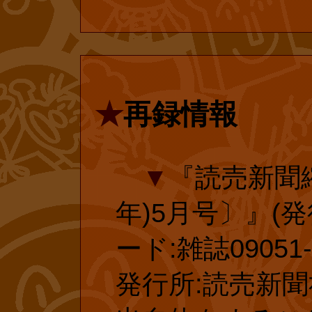
投票済みのフ
ありがとうござ
★
再録情報
ら、復刊ドットコ
23年)1月に大
▼
『読売新聞縮
われ、それに伴
年)5月号〕』(発行
入されました。
ード:雑誌09051-5
延長手続きした
発行所:読売新聞社
後の延長手続き