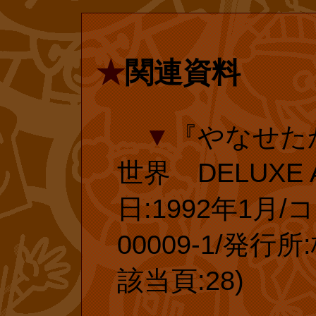
■
絶版・レ
★
関連資料
投票で復刻 
▼
『やなせた
復刊ドットコ
世界 DELUXE 
ップページです
日:1992年1月/コ
絶版で手に入ら
00009-1/発
コムにリクエス
該当頁:28)