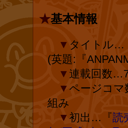
ない詩を否定す
なのでご安心く
★
基本情報
されています。
■
『とべ!
ン・ミニ・ブッ
▼
タイトル…
ショップでしか
前&未収録)(
(英題:『ANPAN
だと聞いた時は
作)、たまきゆ
▼
連載回数…7
ちになったので
投票ページ 
▼
ページコマ
小さなお子様た
組み
さまの投票で
原作を読ませて
▼
初出…『
読
コム