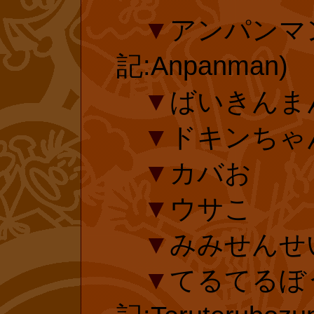
きない一方、一
▼
アンパンマ
をベースとした
記:Anpanman)
本や図鑑、ゲー
▼
ばいきんま
投票有効期
と並んでいます
▼
ドキンちゃ
は、1988年(昭
▼
カバお
開始されて以降
▼
ウサこ
延長手続き
版物に“領土”を
▼
みみせんせ
除き、年々、書
▼
てるてるぼ
投票済みのフ