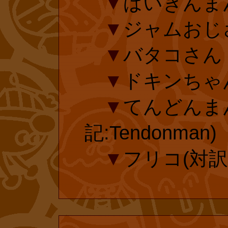
▼
ばいきんま
たために『ゴジ
投票有効期
▼
ジャムおじ
れたどころか、
▼
バタコさん
さを知り、子供
▼
ドキンちゃ
延長手続き
しています。昔
▼
てんどんま
も、きっと、子
記:Tendonman)
投票済みのフ
すでしょう。そ
▼
フリコ(対訳表記
ありがとうござ
マン・ミニ・ブ
ら、復刊ドットコ
ルショップ限定
23年)1月に大
般の書店でも販