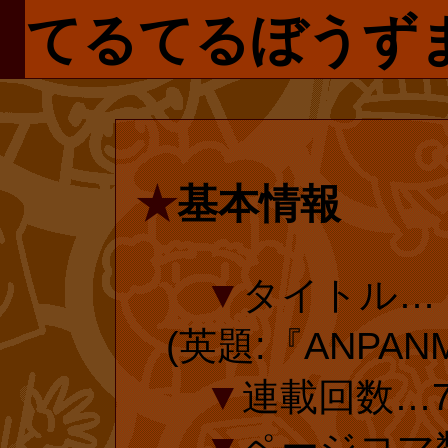
とがわかるはず
偉そうな論文
リクエストしま
てるてるぼうず
を望んだ訳では
くらんぼ』をど
ン』 について
は再販売される
生自身の原作を
たします!
んか?
にはユーザー登
ン』しか知らな
なのでご安心く
えたいという期
★
基本情報
amazon.com
ど、オフィシャ
■
『とべ!
買い求めるのは
▼
タイトル…
前&未収録)(
のマニアだけで
(英題:『ANPAN
作)、たまきゆ
やなせ先生がお
▼
連載回数…7
年の2014年(平
▼
ページコマ