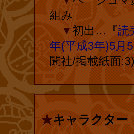
投票ページ 
を更に煽るよう
組み
さまの投票で
ょくぱんまん』(
▼
初出…『
読
コム
『しょくぱんまん
年(平成3年)5月
マンとカレーパン
聞社/掲載紙面:3
復刊ドットコム
れました。もち
れている『とべ
書店では販売さ
話単行本化にご
『アンパンマン
★
キャラクター
がオフィシャル
amazon.com