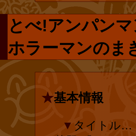
プページです。
されている『や
とべ!アンパンマ
で手に入らない
集』の投票ペー
リクエストしま
ホラーマンのまき
いいたします!
は再販売される
にはユーザー登
amazon.co
なのでご安心く
★
基本情報
■
『とべ!
▼
タイトル…
前&未収録)(