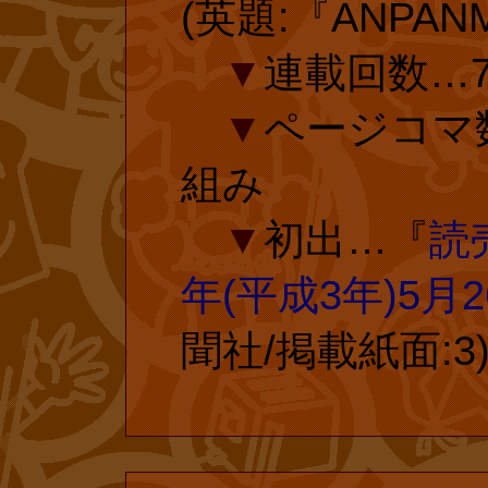
投票有効期
(英題:『ANPAN
作)、たまきゆ
▼
連載回数…7
投票ページ 
▼
ページコマ
延長手続き
組み
さまの投票で
▼
初出…『
読
投票済みのフ
コム
年(平成3年)5月
ありがとうご
聞社/掲載紙面:3
ら、復刊ドットコ
復刊ドットコム
成23年)1月
れている『とべ
行われ、それに
話単行本化にご