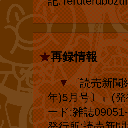
す。そんな訳で
記:Teruterubozu
ありがとうござ
「テレビ化され
ら、復刊ドットコ
という“神話”が
23年)1月に大
屋さんに行って
われ、それに伴
★
再録情報
ら、私の世代の
入されました。
のは納得できる
延長手続きした
▼
『読売新聞縮
ぜ、ここまでし
後の延長手続き
年)5月号〕』(発行
のか、私には理
ます。
ード:雑誌09051-5
はやはり、“お金
発行所:読売新聞社