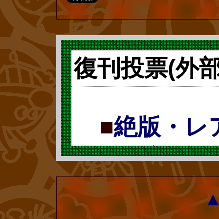
■
『やなせ
集(アンパン
復刊投票(外
ライオン、チ
なせたかし)
■
絶版・レ
版・レア本
票で復刻 復
復刻 復刊ド
復刊ドットコム
復刊ドットコ