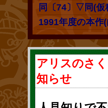
同〔74〕▽同(仮
1991年度の本作
アリスのさく
知らせ
人見知りで不