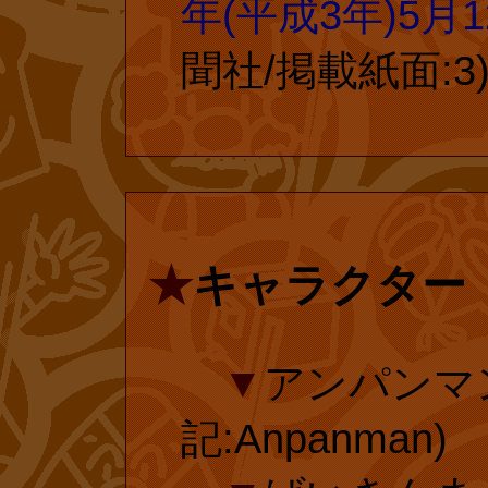
の子には理解で
年(平成3年)5月
声を聞きますが
聞社/掲載紙面:3
復刊ドットコム
せん。子供は、
れている『とべ
れた哀れな大人
話単行本化にご
のを受け入れる
★
キャラクター
身も、小さい時、
amazon.com
などで昔の『ゴ
▼
アンパンマ
リしましたが、
記:Anpanman)
いう訳ではあり