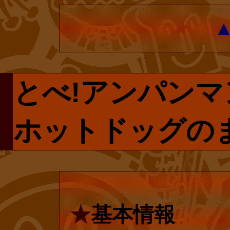
の投票で復刻
復刊ドットコム
プページです。
復刊ドットコ
とべ!アンパンマ
で手に入らない
されている『ア
リクエストしま
ホットドッグのま
ブックス』の投
は再販売される
の書店での復刊
にはユーザー登
します!
なのでご安心く
★
基本情報