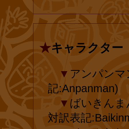
ぱんまん』の投
れている『とべ
ィシャルショッ
話単行本化にご
般の書店での復
★
キャラクター
たします!
amazon.com
▼
アンパンマ
■
『しょく
記:Anpanman)
ダーメルヘン傑
▼
ばいきんまん
絵=やなせ・
投票有効期
対訳表記:Baikinm