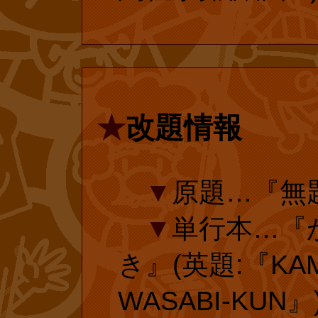
復刊ドットコム
投票で復刻 
れている『とべ
話単行本化にご
復刊ドットコ
★
改題情報
ップページです
amazon.com
絶版で手に入ら
▼
原題…『無
コムにリクエス
▼
単行本…『
数次第では再販
き』(英題:『KAM
せん。投票には
投票有効期
WASABI-KUN』