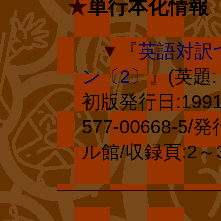
★
単行本化情報
般の書店での復
たします!
▼
『
英語対訳
ン〔2〕
』(英題:
■
『しょく
初版発行日:1991
ダーメルヘン傑
577-00668-
絵=やなせ・
ル館/収録頁:2～
かし))』 投
ア本を皆さま