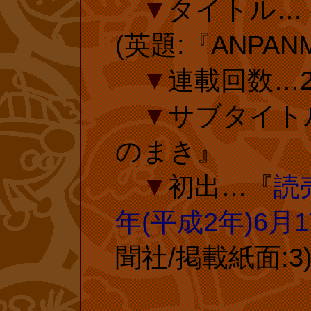
▼
タイトル…
前&未収録)(
ライオン、チ
(英題:『ANPAN
作)、たまきゆ
なせたかし)
▼
連載回数…2
投票ページ 
▼
サブタイト
版・レア本
のまき』
さまの投票で
復刻 復刊ド
▼
初出…『
読
コム
年(平成2年)6月
復刊ドットコ
聞社/掲載紙面:3
復刊ドットコム
されている『や
れている『とべ
集』の投票ペー