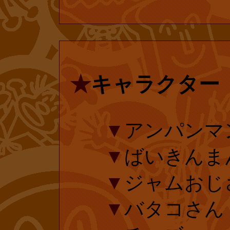
延長手続きした
復刊ドットコ
後の延長手続き
されている『ア
ます。
ブックス』の投
★
キャラクター
の書店での復刊
▼
アンパンマ
します!
▼
ばいきんま
■
『【原作
▼
ジャムおじ
▼
バタコさん
としょくぱん