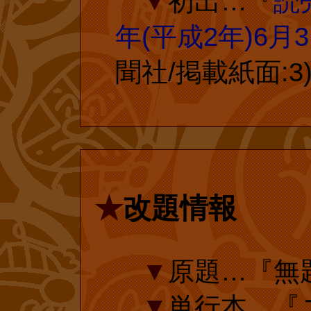
ょくぱんまん』(
▼
初出…『
読
コム
『しょくぱんまん
年(平成2年)6月
マンとカレーパン
聞社/掲載紙面:3
復刊ドットコム
れました。もち
れている『とべ
書店では販売さ
話単行本化にご
『アンパンマン
★
改題情報
がオフィシャル
amazon.com
きない一方、一
▼
原題…『無
をベースとした
▼
単行本…『