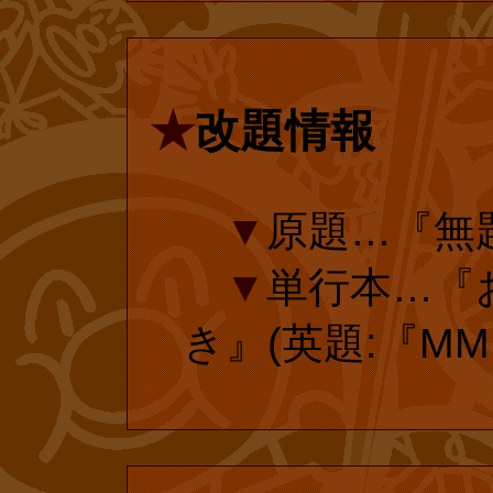
話単行本化にご
いいたします!
★
改題情報
amazon.com
amazon.co
▼
原題…『無
▼
単行本…『
き』(英題:『MMM
投票有効期
投票有効期