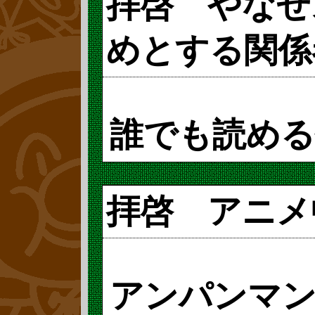
拝啓 やなせ
2019年(平成3
めとする関係
ットコムからやな
年を記念して『
誰でも読める
がから復刊しま
に続き、初期の
「ぼくはえら
拝啓 アニメ
録されている短
そしてみんな
amazonで法外
「いよいよ、
アンパンマ
時は驚かされま
「なぜ、ぼく