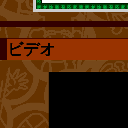
て、誰の手にも
になるのはい
1983年(昭和5
は、やはり喜ば
「君はえらく
ゼルスを皮切り
この作品に登場
るのか。それ
ビデオ
『将軍の時代展
は、人見知りで
さんでも、だ
案者は意外な人
カす人物に描か
る絵をかけよ
を管理する歴史
「可愛い」を追
なんと、日本球
からは考えられ
“元祖アンパン
嶋茂雄さんでし
そのほかに『ア
の真珠』(2012
さて、この長嶋
ぼ』、『杉の木
から引用させて