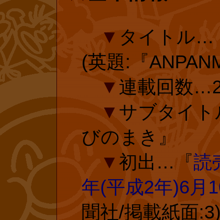
願いがあります
■
『とべ!
ムでの作品の投
▼
タイトル…
前&未収録)(
がやなせ先生の
(英題:『ANPAN
作)、たまきゆ
来を担う子供た
▼
連載回数…2
います!
投票ページ 
▼
サブタイト
びのまき』
さまの投票で
復刊投票(外
▼
初出…『
読
コム
年(平成2年)6月
■
絶版・レ
聞社/掲載紙面:3