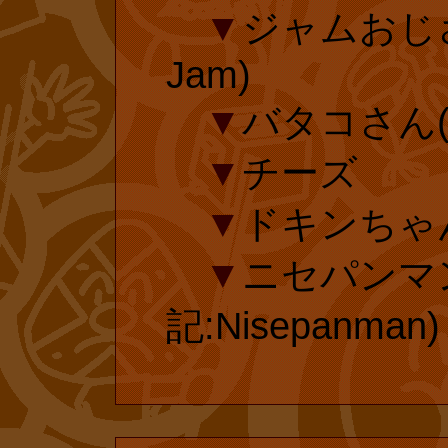
▼
ジャムおじさ
がオフィシャル
Jam)
て復刊したのは
▼
バタコさん(対
じめとする関係
▼
チーズ
作を“マニアのた
▼
ドキンちゃ
け、全く興味を
▼
ニセパンマ
う。しかし、や
記:Nisepanman)
めの作品などは
ずです。