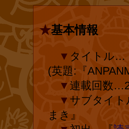
たします!
んか?
にはユーザー登
ン』しか知らな
なのでご安心く
えたいという期
★
基本情報
amazon.com
ど、オフィシャ
■
『とべ!
買い求めるのは
▼
タイトル…
前&未収録)(
のマニアだけで
(英題:『ANPAN
作)、たまきゆ
やなせ先生がお
▼
連載回数…2
投票ページ 
年の2014年(平
▼
サブタイト
を更に煽るよう
まき』
さまの投票で