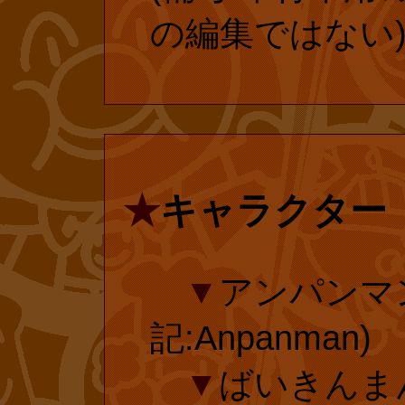
という“神話”が
23年)1月に大
の編集ではない
屋さんに行って
われ、それに伴
ら、私の世代の
入されました。
のは納得できる
延長手続きした
ぜ、ここまでし
後の延長手続き
★
キャラクター
のか、私には理
ます。
はやはり、“お金
▼
アンパンマ
でしょうか?
記:Anpanman)
▼
ばいきんま
『アンパンマン