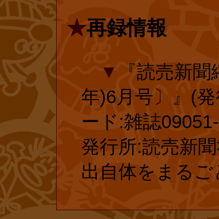
刊ドットコ
★
再録情報
復刊ドットコ
▼
『読売新聞縮
されている『し
年)6月号〕』(発行
票ページです。
ード:雑誌09051-6
プ限定ではなく
発行所:読売新聞社
刊にご協力お願
出自体をまるご
■
『【原作