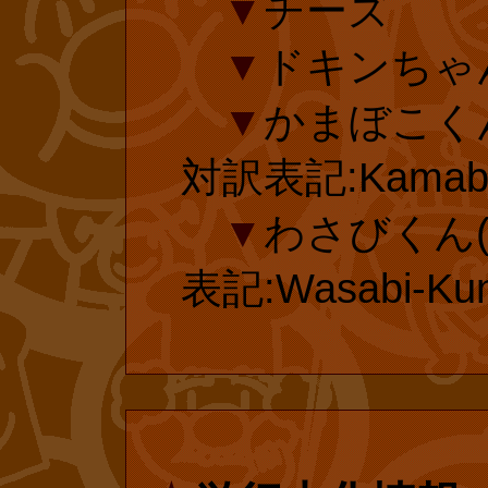
▼
チーズ
メルヘン傑作
▼
ドキンちゃん(
=やなせ・た
▼
かまぼこくん
し))』 復
対訳表記:Kamabo
▼
わさびくん(
復刊ドットコ
表記:Wasabi-Ku
されている『あ
ぱんまん』の投
ィシャルショッ