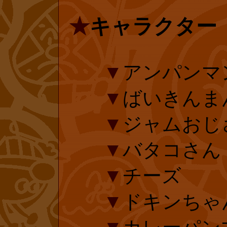
後の延長手続き
です。投票後の
★
キャラクター
ます。
くお願いしま
▼
アンパンマ
▼
ばいきんま
▼
ジャムおじ
▼
バタコさん
▼
チーズ
▼
ドキンちゃん(