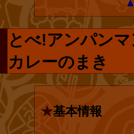
復刊ドットコム
復刊ドットコ
プページです。
されている『ア
とべ!アンパンマ
で手に入らない
パンマン』の投
リクエストしま
ィシャルショッ
カレーのまき
は再販売される
般の書店での復
にはユーザー登
たします!
なのでご安心く
★
基本情報
■
『やなせ
■
『とべ!
集(アンパン