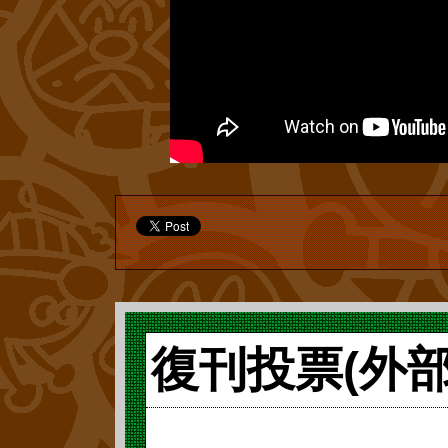
一体、『アンパ
流星砲』、『タ
の少年とその家庭
るのでしょうか
『Mr.USUPP
では本題に入り
こにそのまま掲
のワニ』の7話
2009年(平成2
ラダラとした長
ます。『杉の木
った『アンパン
えるアンパンマ
ピアノ』は、『
ス』(フレーベル
寧に書き直すこ
図書館』(フレー
ました。しかし
素直に受け入れ
ョンと、この機
復刊投票(外
とのはずなので
録認定や、『ア
どうでしょう?
「何もわかって
『ゴジラ』の歴
ルヘン絵本』(2