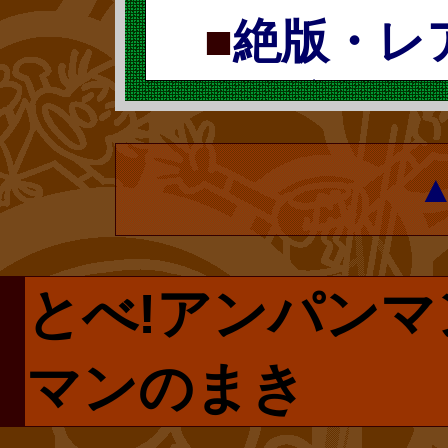
い気分にはなれ
■
絶版・レ
で、読んで頂け
社刊)には、更
のは、復刊とい
木と野菊』が収
票で復刻 復
ミュージアムな
続きをどう
世間では、どう
ョップ限定商品
ャラクターメーカ
復刊ドットコム
では販売されな
ているようです
■
考えるア
プページです。
私は別に自分の
ば、実は深い考
とべ!アンパンマ
で手に入らない
たいという次元
とがわかるはず
偉そうな論文
リクエストしま
マンのまき
を望んだ訳では
くらんぼ』をど
ン』 について
は再販売される
生自身の原作を