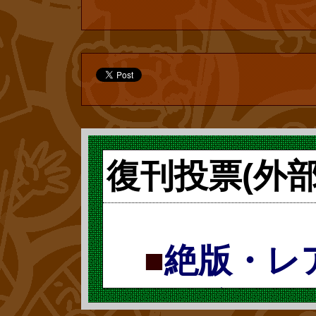
せん。子供は、
れた哀れな大人
のを受け入れる
身も、小さい時、
などで昔の『ゴ
復刊投票(外
リしましたが、
いう訳ではあり
■
絶版・レ
たために『ゴジ
れたどころか、
票で復刻 復