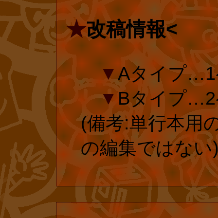
延長手続き
延長手続き
★
改稿情報<
投票済みのフ
投票済みのフ
▼
Aタイプ…1
ありがとうござ
ありがとうご
▼
Bタイプ…2
ら、復刊ドットコ
ら、復刊ドットコ
(備考:単行本用
23年)1月に大
成23年)1月
の編集ではない
われ、それに伴
行われ、それに
入されました。
限”が導入され
延長手続きした
投票又は延長手