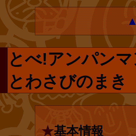
さを知り、子供
しています。昔
復刊ドットコム
も、きっと、子
プページです。
すでしょう。そ
とべ!アンパンマ
で手に入らない
マン・ミニ・ブ
リクエストしま
とわさびのまき
ルショップ限定
は再販売される
般の書店でも販
にはユーザー登
なのでご安心く
それから最後に
★
基本情報