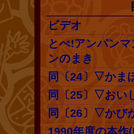
ビデオ
とべ!アンパンマ
ンのまき
同〔24〕▽かま
同〔25〕▽おい
同〔26〕▽かび
1990年度の本作