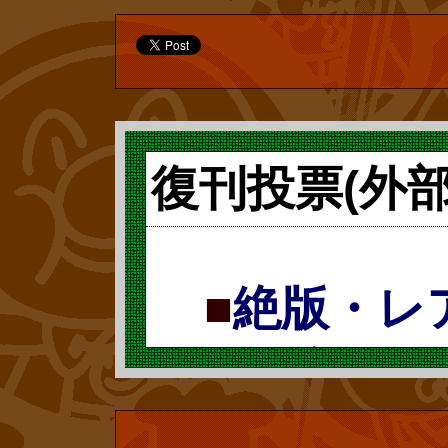
とカレーパン
メルヘン傑作
絵=やなせ・
復刊投票(外
かし))』 投
■
絶版・レ
ア本を皆さま
票で復刻 復
刊ドットコ