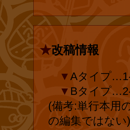
ですが、無料な
い。
延長手続き
■
『「アン
★
改稿情報
投票済みのフ
ニ・ブックス
ありがとうござ
▼
Aタイプ…1
25巻)(やな
ら、復刊ドットコ
▼
Bタイプ…2
23年)1月に大
ページ 絶版
(備考:単行本用
われ、それに伴
の投票で復刻
の編集ではない
入されました。