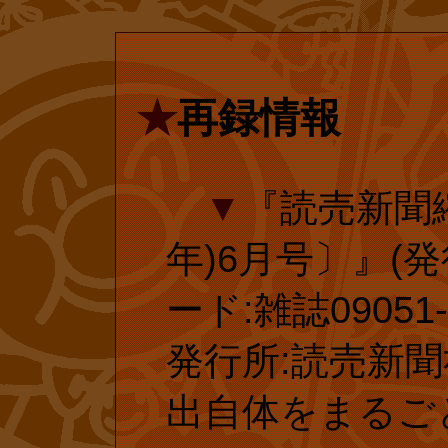
ン・ミニ・ブッ
ショップでしか
★
再録情報
だと聞いた時は
ちになったので
▼
『読売新聞縮
小さなお子様た
年)6月号〕』(発行
原作を読ませて
ード:雑誌09051-6
の子には理解で
発行所:読売新聞社
声を聞きますが
出自体をまるご