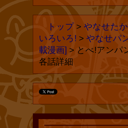
トップ
>
やなせたか
いろいろ!
>
やなせパン
載漫画]
> とべ!アンパ
各話詳細