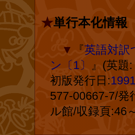
『十二の真珠』
『星の絵』とい
★
単行本化情報
ください。前述
やなせ先生は、
▼
『
英語対訳
に描いた作品を
ン〔1〕
』(英題:
集長を勤めてい
初版発行日:
199
ン』でも、知的
577-00667-
ない詩を否定す
ル館/収録頁:46～
されています。