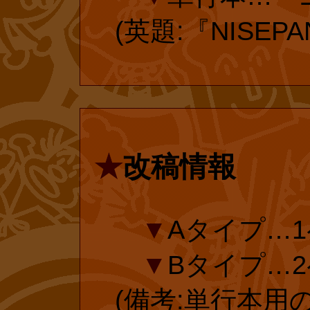
本や図鑑、ゲー
(英題:『NISEPA
投票有効期
と並んでいます
は、1988年(昭
開始されて以降
延長手続き
★
改稿情報
版物に“領土”を
除き、年々、書
投票済みのフ
▼
Aタイプ…1
す。そんな訳で
ありがとうござ
▼
Bタイプ…2
「テレビ化され
ら、復刊ドットコ
(備考:単行本用