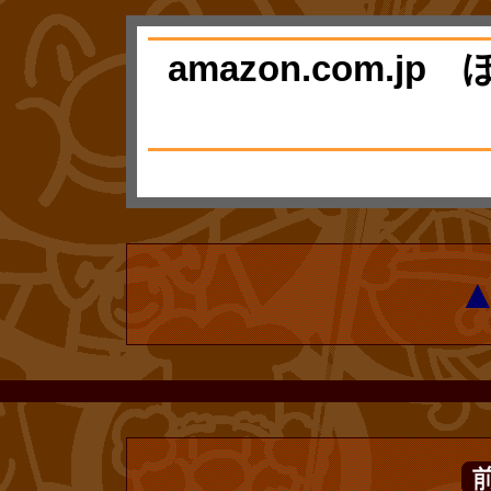
という“神話”が
amazon.com.
屋さんに行って
ら、私の世代の
のは納得できる
ぜ、ここまでし
のか、私には理
はやはり、“お金
でしょうか?